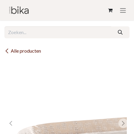
Overslaan naar inhoud
Alle producten