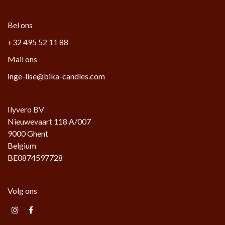
Bel ons
+32 495 52 11 88
Mail ons
inge-lise@bika-candles.com
Ilyvero BV
Nieuwevaart 118 A/007
9000 Ghent
Belgium
BE0874597728
Volg ons