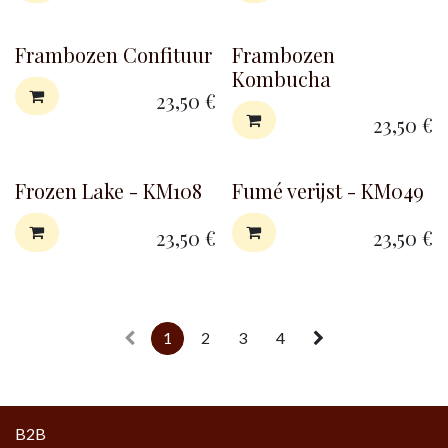
Frambozen Confituur
Frambozen
Kombucha
23,50
€
23,50
€
Frozen Lake - KM108
Fumé verijst - KM049
23,50
€
23,50
€
1
2
3
4
B2B