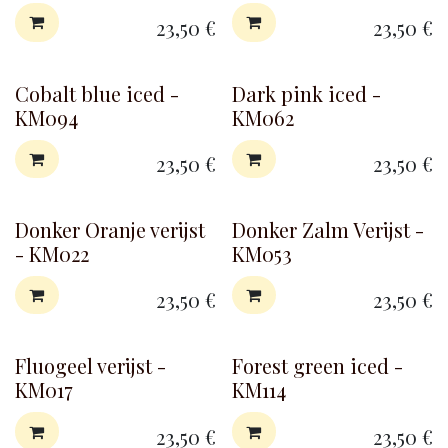
23,50
€
23,50
€
Cobalt blue iced -
Dark pink iced -
KM094
KM062
23,50
€
23,50
€
Donker Oranje verijst
Donker Zalm Verijst -
- KM022
KM053
23,50
€
23,50
€
Fluogeel verijst -
Forest green iced -
KM017
KM114
23,50
€
23,50
€