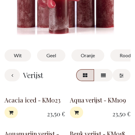
Wit
Geel
Oranje
Rood
Verijst
Acacia iced - KM023
Aqua verijst - KM109
23,50
€
23,50
€
Aquamarijn verijst -
Beuk verijst - KM018