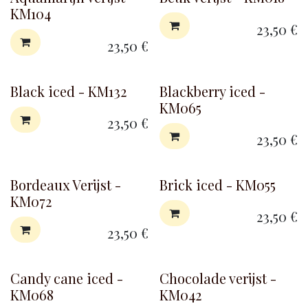
KM104
23,50
€
23,50
€
Black iced - KM132
Blackberry iced -
KM065
23,50
€
23,50
€
Bordeaux Verijst -
Brick iced - KM055
KM072
23,50
€
23,50
€
Candy cane iced -
Chocolade verijst -
KM068
KM042