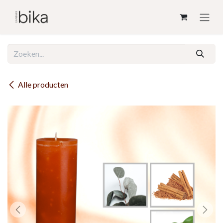
Overslaan naar inhoud
Alle producten