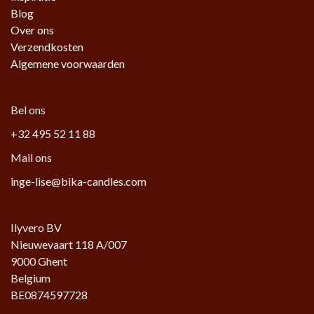
Blog
Over ons
Verzendkosten
Algemene voorwaarden
Bel ons
+32 495 52 11 88
Mail ons
inge-lise@bika-candles.com
Ilyvero BV
Nieuwevaart 118 A/007
9000 Ghent
Belgium
BE0874597728