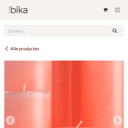
Overslaan naar inhoud
Alle producten