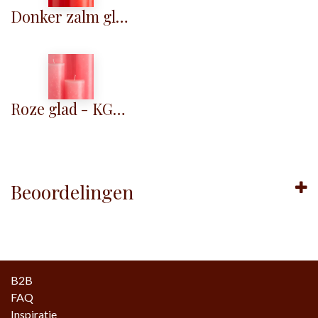
Donker zalm glad - KG053
Roze glad - KG063
Beoordelingen
B2B
FAQ
Inspiratie