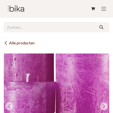
Overslaan naar inhoud
Alle producten