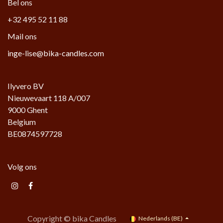
Bel ons
+32 495 52 11 88
Mail ons
inge-lise@bika-candles.com
Ilyvero BV
Nieuwevaart 118 A/007
9000 Ghent
Belgium
BE0874597728
Volg ons
Copyright © bika Candles
Nederlands (BE)