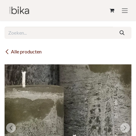
Overslaan naar inhoud
Alle producten