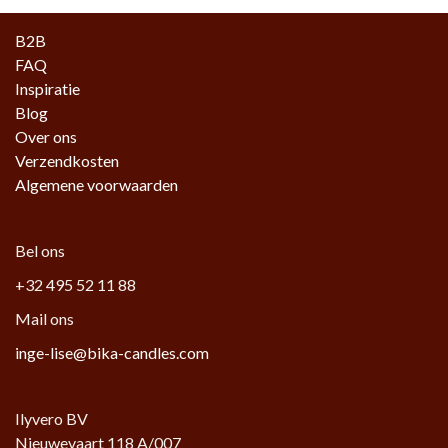
B2B
FAQ
Inspiratie
Blog
Over ons
Verzendkosten
Algemene voorwaarden
Bel ons
+32 495 52 11 88
Mail ons
inge-lise@bika-candles.com
Ilyvero BV
Nieuwevaart 118 A/007