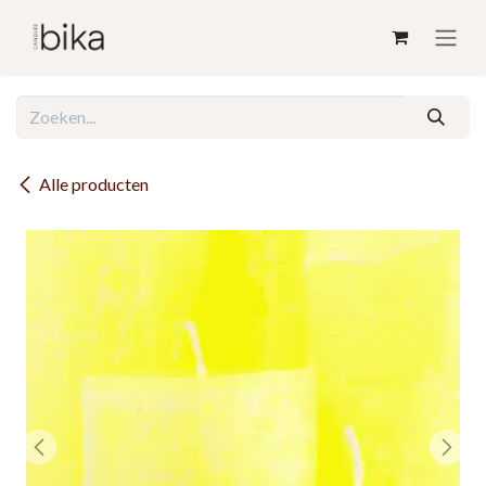
Overslaan naar inhoud
Alle producten