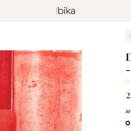
D
2
A