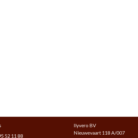
s
Ilyvero BV
Nieuwevaart 118 A/007
5 52 11 88