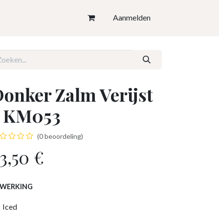
Aanmelden
onker Zalm Verijst
- KM053
(0 beoordeling)
3,50
€
FWERKING
Iced