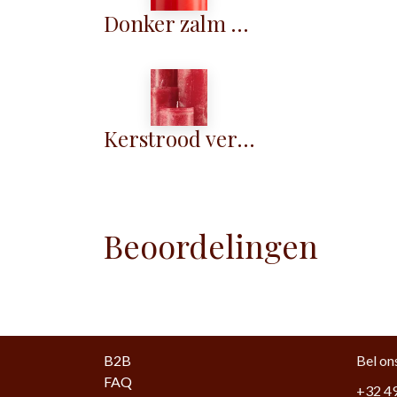
Donker zalm glad - KG053
Kerstrood verijst - KM071
Beoordelingen
B2B
Bel on
FAQ
+32 49