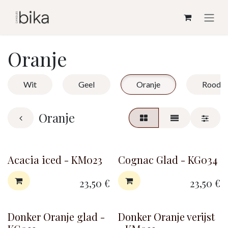
Overslaan naar inhoud
Oranje
Wit
Geel
Oranje
Rood
Oranje
Acacia iced - KM023
Cognac Glad - KG034
23,50
€
23,50
€
Donker Oranje glad -
Donker Oranje verijst