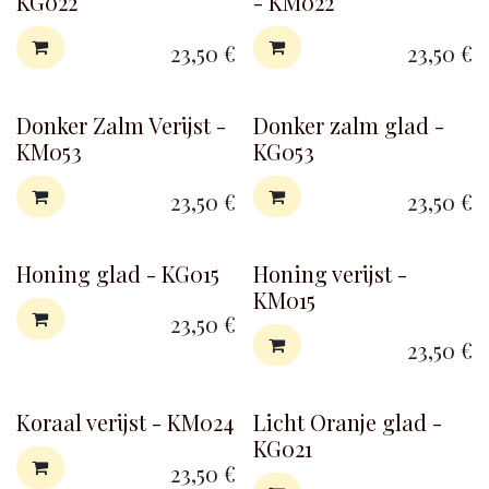
KG022
- KM022
23,50
€
23,50
€
Donker Zalm Verijst -
Donker zalm glad -
KM053
KG053
23,50
€
23,50
€
Honing glad - KG015
Honing verijst -
KM015
23,50
€
23,50
€
Koraal verijst - KM024
Licht Oranje glad -
KG021
23,50
€