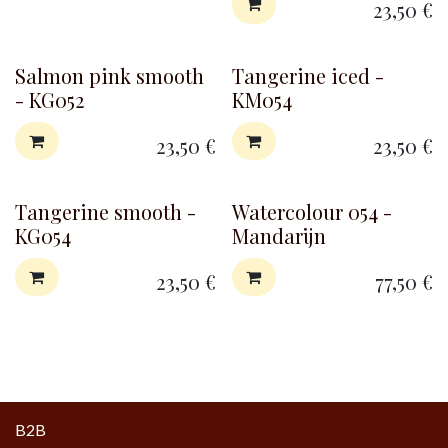
23,50
€
Salmon pink smooth
Tangerine iced -
- KG052
KM054
23,50
€
23,50
€
Tangerine smooth -
Watercolour 054 -
KG054
Mandarijn
23,50
€
77,50
€
B2B