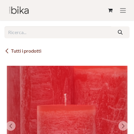
Passa al contenuto
Tutti i prodotti