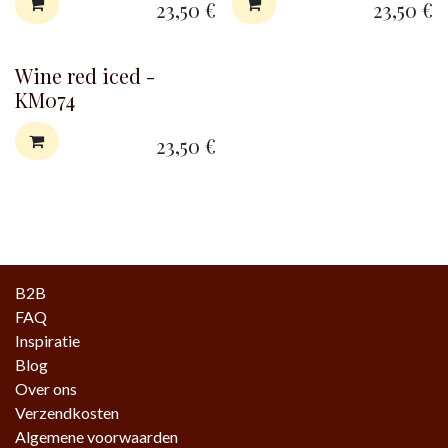
23,50
€
23,50
€
Wine red iced -
KM074
23,50
€
B2B
FAQ
Inspiratie
Blog
Over ons
Verzendkosten
Algemene voorwaarden