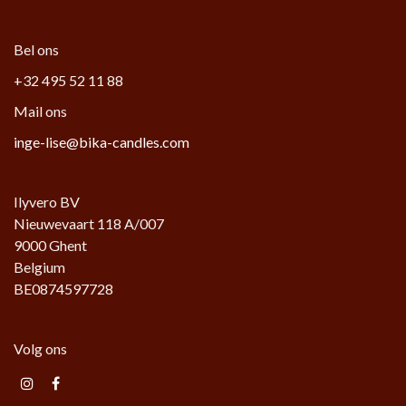
Bel ons
+32 495 52 11 88
Mail ons
inge-lise@bika-candles.com
Ilyvero BV
Nieuwevaart 118 A/007
9000 Ghent
Belgium
BE0874597728
Volg ons