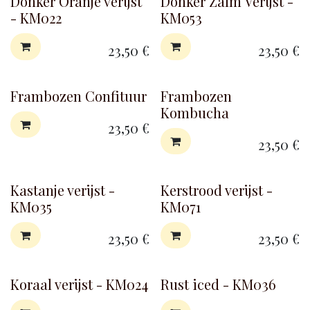
Donker Oranje verijst
Donker Zalm Verijst -
- KM022
KM053
23,50
€
23,50
€
Frambozen Confituur
Frambozen
Kombucha
23,50
€
23,50
€
Kastanje verijst -
Kerstrood verijst -
KM035
KM071
23,50
€
23,50
€
Koraal verijst - KM024
Rust iced - KM036