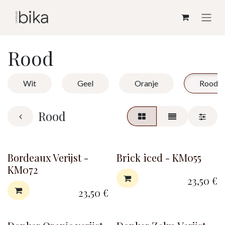
Overslaan naar inhoud
Rood
Wit
Geel
Oranje
Rood
Rood
Bordeaux Verijst -
Brick iced - KM055
KM072
23,50
€
23,50
€