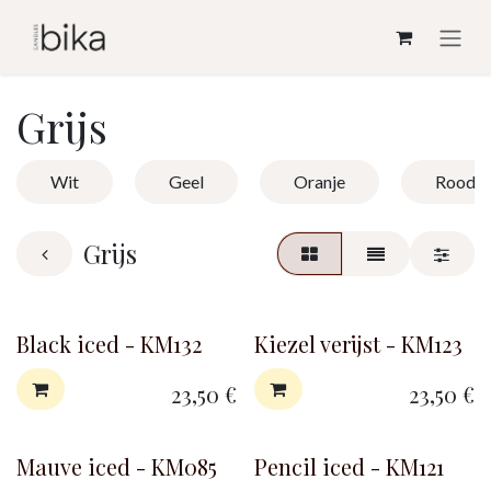
Overslaan naar inhoud
Grijs
Wit
Geel
Oranje
Rood
Grijs
Black iced - KM132
Kiezel verijst - KM123
23,50
€
23,50
€
Mauve iced - KM085
Pencil iced - KM121