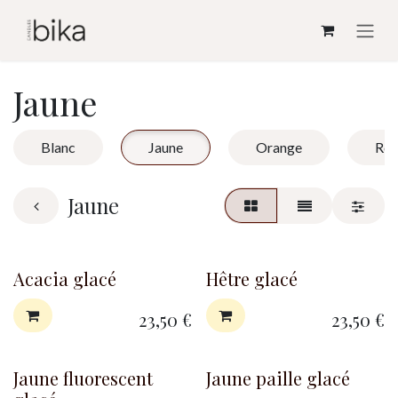
Se rendre au contenu
Jaune
Blanc
Jaune
Orange
Ro
Jaune
Acacia glacé
Hêtre glacé
23,50
€
23,50
€
Jaune fluorescent
Jaune paille glacé