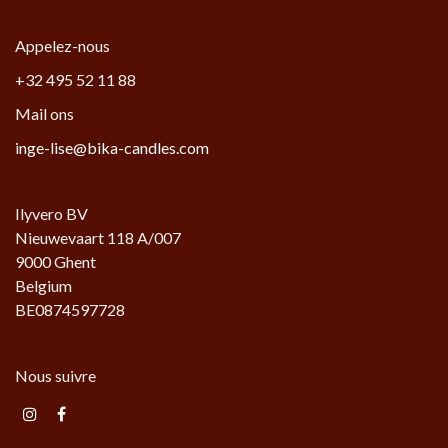
Appelez-nous
+32 495 52 11 88
Mail ons
inge-lise@bika-candles.com
Ilyvero BV
Nieuwevaart 118 A/007
9000 Ghent
Belgium
BE0874597728
Nous suivre