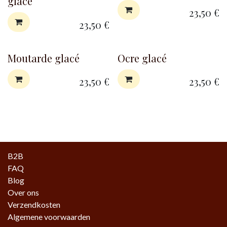
glacé
23,50
€
23,50
€
Moutarde glacé
Ocre glacé
23,50
€
23,50
€
B2B
FAQ
Blog
Over ons
Verzendkosten
Algemene voorwaarden