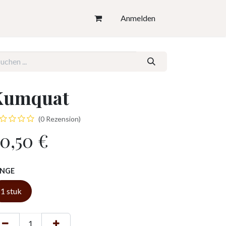
Anmelden
Kumquat
(0 Rezension)
0,50
€
ÄNGE
1 stuk