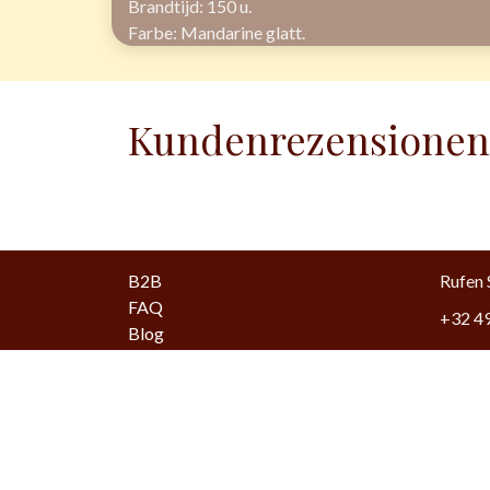
Brandtijd: 150 u.
Farbe: Mandarine glatt.
Kundenrezensionen
B2B
Rufen 
FAQ
+32 49
Blog
Mail o
Over ons
Verzendkosten
inge-l
Algemene voorwaarden