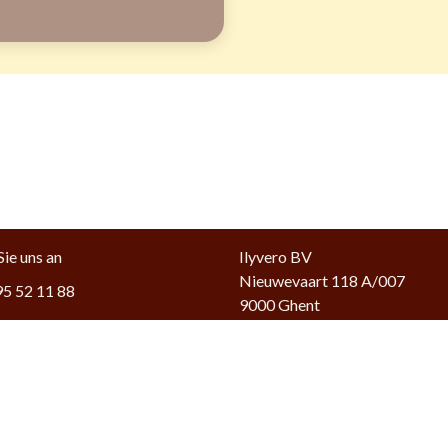
Sie uns an
Ilyvero BV
Nieuwevaart 118 A/007
5 52 11 88
9000 Ghent
ns
Belgium
BE0874597728
ise@bika-candles.com