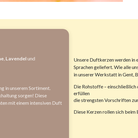
ne
,
Lavendel
und
Unsere Duftkerzen werden in ei
Sprachen geliefert. Wie alle 
in unserer Werkstatt in Gent, B
Die Rohstoffe – einschließlich 
g in unserem Sortiment.
erfüllen
ckhaltung sorgen! Diese
die strengsten Vorschriften z
ten mit einem intensiven Duft
Diese Kerzen rollen sich beim 